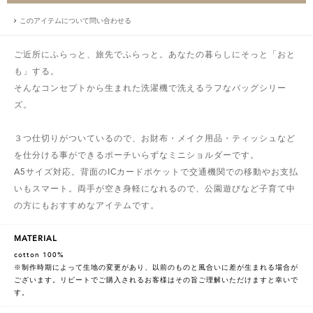
このアイテムについて問い合わせる
ご近所にふらっと、旅先でふらっと。あなたの暮らしにそっと「おと
も」する。
そんなコンセプトから生まれた洗濯機で洗えるラフなバッグシリー
ズ。
３つ仕切りがついているので、お財布・メイク用品・ティッシュなど
を仕分ける事ができるポーチいらずなミニショルダーです。
A5サイズ対応。背面のICカードポケットで交通機関での移動やお支払
いもスマート。両手が空き身軽になれるので、公園遊びなど子育て中
の方にもおすすめなアイテムです。
MATERIAL
cotton 100%
※制作時期によって生地の変更があり、以前のものと風合いに差が生まれる場合が
ございます。リピートでご購入されるお客様はその旨ご理解いただけますと幸いで
す。