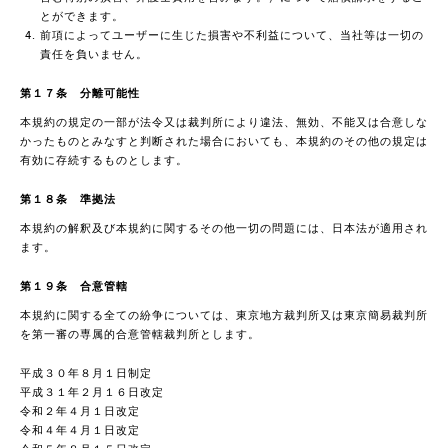
とができます。
前項によってユーザーに生じた損害や不利益について、当社等は一切の
責任を負いません。
第１７条 分離可能性
本規約の規定の一部が法令又は裁判所により違法、無効、不能又は合意しな
かったものとみなすと判断された場合においても、本規約のその他の規定は
有効に存続するものとします。
第１８条 準拠法
本規約の解釈及び本規約に関するその他一切の問題には、日本法が適用され
ます。
第１９条 合意管轄
本規約に関する全ての紛争については、東京地方裁判所又は東京簡易裁判所
を第一審の専属的合意管轄裁判所とします。
平成３０年８月１日制定
平成３１年２月１６日改定
令和２年４月１日改定
令和４年４月１日改定