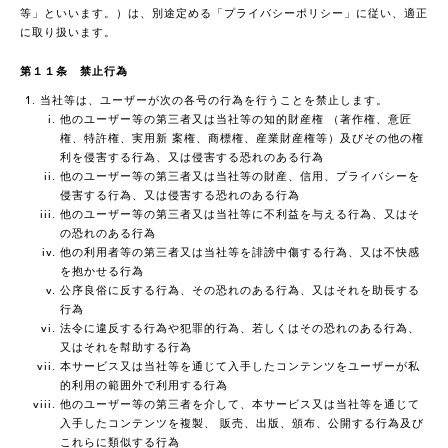
等」といいます。）は、別途定める「プライバシーポリシー」に従い、適正
に取り扱います。
第１１条 禁止行為
当社等は、ユーザーが次の各号の行為を行うことを禁止します。
他のユーザー等の第三者又は当社等の知的財産権 （著作権、意匠
権、特許権、実用新 案権、商標権、産業財産権等）及びその他の権
利を侵害する行為、又は侵害する恐れのある行為
他のユーザー等の第三者又は当社等の財産、信用、プライバシーを
侵害する行為、又は侵害する恐れのある行為
他のユーザー等の第三者又は当社等に不利益を与える行為、又はそ
の恐れのある行為
他の利用者等の第三者又は当社等を誹謗中傷する行為、又は不快感
を抱かせる行為
公序良俗に反する行為、その恐れのある行為、又はそれを助長する
行為
法令に違反する行為や犯罪的行為、若しくはその恐れのある行為、
又はそれを幇助する行為
本サービス又は当社等を通じて入手したコンテンツをユーザーが私
的利用の範囲外で利用する行為
他のユーザー等の第三者を介して、本サービス又は当社等を通じて
入手したコンテンツを複製、 販売、出版、頒布、公開する行為及び
これらに類似する行為