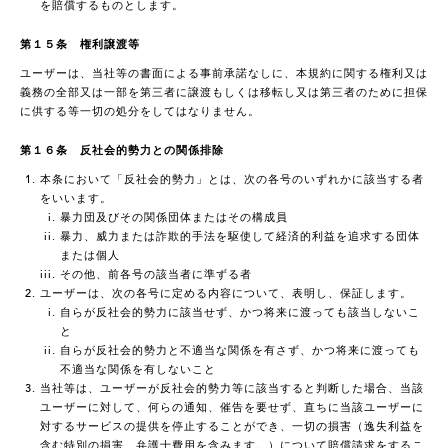
を賠償するものとします。
第１５条 権利譲渡等
ユーザーは、当社等の書面による事前承諾なしに、本規約に関する権利又は
義務の全部又は一部を第三者に譲渡もしくは移転し又は第三者のために担保
に供する等一切の処分をしてはなりません。
第１６条 反社会的勢力との関係排除
本条において「反社会的勢力」とは、次の各号のいずれかに該当する者
をいいます。
暴力団及びその関係団体またはその構成員
暴力、威力または詐欺的手法を駆使して経済的利益を追求する団体
または個人
その他、前各号の該当者に準ずる者
ユーザーは、次の各号に定める内容について、表明し、保証します。
自らが反社会的勢力に該当せず、かつ将来に渡っても該当しないこ
と
自らが反社会的勢力と不適当な関係を有さず、かつ将来に渡っても
不適当な関係を有しないこと
当社等は、ユーザーが反社会的勢力等に該当すると判断した場合、当該
ユーザーに対して、何らの通知、催告を要せず、直ちに当該ユーザーに
対するサービスの提供を停止することができ、一切の損害（逸失利益を
含む特別の損害、弁護士費用を含みます。）について賠償請求をするこ