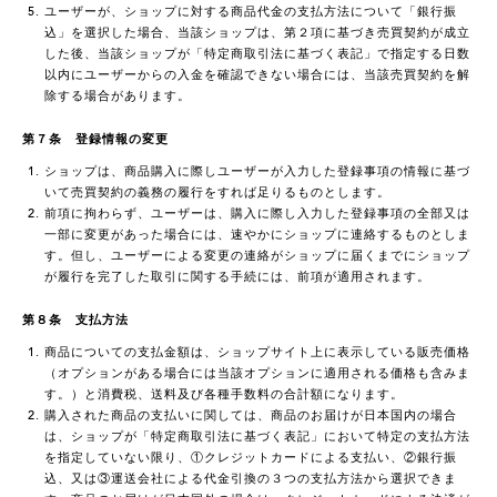
ユーザーが、ショップに対する商品代金の支払方法について「銀行振
込」を選択した場合、当該ショップは、第２項に基づき売買契約が成立
した後、当該ショップが「特定商取引法に基づく表記」で指定する日数
以内にユーザーからの入金を確認できない場合には、当該売買契約を解
除する場合があります。
第７条 登録情報の変更
ショップは、商品購入に際しユーザーが入力した登録事項の情報に基づ
いて売買契約の義務の履行をすれば足りるものとします。
前項に拘わらず、ユーザーは、購入に際し入力した登録事項の全部又は
一部に変更があった場合には、速やかにショップに連絡するものとしま
す。但し、ユーザーによる変更の連絡がショップに届くまでにショップ
が履行を完了した取引に関する手続には、前項が適用されます。
第８条 支払方法
商品についての支払金額は、ショップサイト上に表示している販売価格
（オプションがある場合には当該オプションに適用される価格も含みま
す。）と消費税、送料及び各種手数料の合計額になります。
購入された商品の支払いに関しては、商品のお届けが日本国内の場合
は、ショップが「特定商取引法に基づく表記」において特定の支払方法
を指定していない限り、①クレジットカードによる支払い、②銀行振
込、又は③運送会社による代金引換の３つの支払方法から選択できま