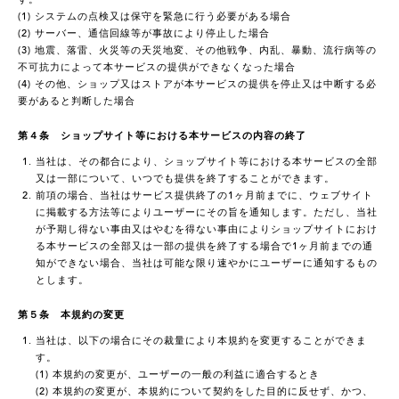
(1) システムの点検又は保守を緊急に行う必要がある場合
(2) サーバー、通信回線等が事故により停止した場合
(3) 地震、落雷、火災等の天災地変、その他戦争、内乱、暴動、流行病等の
不可抗力によって本サービスの提供ができなくなった場合
(4) その他、ショップ又はストアが本サービスの提供を停止又は中断する必
要があると判断した場合
第４条 ショップサイト等における本サービスの内容の終了
当社は、その都合により、ショップサイト等における本サービスの全部
又は一部について、いつでも提供を終了することができます。
前項の場合、当社はサービス提供終了の1ヶ月前までに、ウェブサイト
に掲載する方法等によりユーザーにその旨を通知します。ただし、当社
が予期し得ない事由又はやむを得ない事由によりショップサイトにおけ
る本サービスの全部又は一部の提供を終了する場合で1ヶ月前までの通
知ができない場合、当社は可能な限り速やかにユーザーに通知するもの
とします。
第５条 本規約の変更
当社は、以下の場合にその裁量により本規約を変更することができま
す。
(1) 本規約の変更が、ユーザーの一般の利益に適合するとき
(2) 本規約の変更が、本規約について契約をした目的に反せず、かつ、