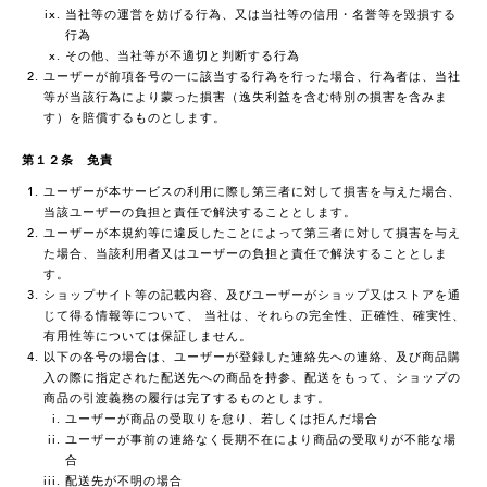
当社等の運営を妨げる行為、又は当社等の信用・名誉等を毀損する
行為
その他、当社等が不適切と判断する行為
ユーザーが前項各号の一に該当する行為を行った場合、行為者は、当社
等が当該行為により蒙った損害（逸失利益を含む特別の損害を含みま
す）を賠償するものとします。
第１２条 免責
ユーザーが本サービスの利用に際し第三者に対して損害を与えた場合、
当該ユーザーの負担と責任で解決することとします。
ユーザーが本規約等に違反したことによって第三者に対して損害を与え
た場合、当該利用者又はユーザーの負担と責任で解決することとしま
す。
ショップサイト等の記載内容、及びユーザーがショップ又はストアを通
じて得る情報等について、 当社は、それらの完全性、正確性、確実性、
有用性等については保証しません。
以下の各号の場合は、ユーザーが登録した連絡先への連絡、及び商品購
入の際に指定された配送先への商品を持参、配送をもって、ショップの
商品の引渡義務の履行は完了するものとします。
ユーザーが商品の受取りを怠り、若しくは拒んだ場合
ユーザーが事前の連絡なく長期不在により商品の受取りが不能な場
合
配送先が不明の場合