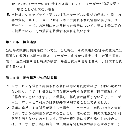
その他ユーザーの責に帰すべき事由により、ユーザーが商品を受け
取ることが出来ない場合
当社は、ショップサイト等における本サービスの提供の停止、中断、内
容の変更、終了、ショップサイト等上に掲載された情報の誤り等、ユー
ザーが本サービスの利用にあたり被った損害について、第１３条に定め
る範囲でのみ、その損害を賠償する責任を負います。
第１３条 損害賠償
当社等の損害賠償責任については、当社等は、その損害が当社等の故意又は
重過失に起因する場合を除き、ユーザーに直接かつ現実に生じた通常損害に
限り（逸失利益を含む特別の損害、弁護士費用を含みません）、賠償する責
任を負います。
第１４条 著作権及び知的財産権
本サービスを通じて提供される著作権等の知的財産権は、別段の定めの
ない限り、全て当社等又は正当な権利を有する第三者（以下総称して
「権利者」といいます。）に帰属し、権利者の許可がない限り、ユーザ
ーは、本サービス利用の目的以外で利用することはできません。
前項の違反により問題が発生した場合、ユーザーは、自己の負担と責任
においてかかる問題を解決することとし、権利者に一切の損害及び不利
益等を与えないものとします。万が一権利者に損害が発生した場合に
は、ユーザーは、当該損害（逸失利益を含む特別の損害を含みます。）