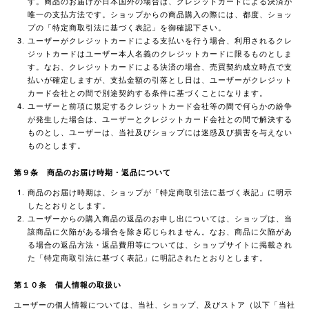
す。商品のお届けが日本国外の場合は、クレジットカードによる決済が
唯一の支払方法です。ショップからの商品購入の際には、都度、ショッ
プの「特定商取引法に基づく表記」を御確認下さい。
ユーザーがクレジットカードによる支払いを行う場合、利用されるクレ
ジットカードはユーザー本人名義のクレジットカードに限るものとしま
す。なお、クレジットカードによる決済の場合、売買契約成立時点で支
払いが確定しますが、支払金額の引落とし日は、ユーザーがクレジット
カード会社との間で別途契約する条件に基づくことになります。
ユーザーと前項に規定するクレジットカード会社等の間で何らかの紛争
が発生した場合は、ユーザーとクレジットカード会社との間で解決する
ものとし、ユーザーは、当社及びショップには迷惑及び損害を与えない
ものとします。
第９条 商品のお届け時期・返品について
商品のお届け時期は、ショップが「特定商取引法に基づく表記」に明示
したとおりとします。
ユーザーからの購入商品の返品のお申し出については、ショップは、当
該商品に欠陥がある場合を除き応じられません。なお、商品に欠陥があ
る場合の返品方法・返品費用等については、ショップサイトに掲載され
た「特定商取引法に基づく表記」に明記されたとおりとします。
第１０条 個人情報の取扱い
ユーザーの個人情報については、当社、ショップ、及びストア（以下「当社