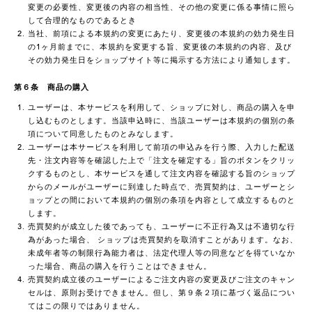
変更の必要性、変更後の内容の相当性、その他の変更に係る事情に照ら
して合理的なものであるとき
当社、前項による本規約の変更にあたり、変更後の本規約の効力発生日
の1ヶ月前までに、本規約を変更する旨、変更後の本規約の内容、及び
その効力発生日をショップサイト等に掲示する方法により通知します。
第６条 商品の購入
ユーザーは、本サービスを利用して、ショップに対し、商品の購入を申
し込むものとします。当該申込時に、当該ユーザーは本規約の個別の条
項について同意したものとみなします。
ユーザーは本サービスを利用して前項の申込みを行う際、入力した配送
先・注文内容等を確認した上で「注文を確定する」旨のボタンをクリッ
クするものとし、本サービスを通して注文内容を確認する旨のショップ
からのメールがユーザーに到達した時点で、売買契約は、ユーザーとシ
ョップとの間において本規約の個別の条項を内容として成立するものと
します。
売買契約が成立した後であっても、ユーザーに不正行為又は不適切な行
為があった場合、 ショップは売買契約を取消すことがあります。なお、
未成年者等の制限行為能力者は、法定代理人等の同意などを得ていなか
った場合、商品の購入を行うことはできません。
売買契約成立後のユーザーによるご注文内容の変更及びご注文のキャン
セルは、原則お受けできません。但し、第９条２項に基づく返品につい
てはこの限りではありません。