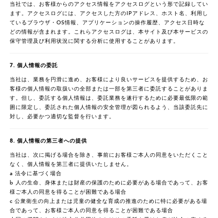
当社では、お客様からのアクセス情報をアクセスログという形で記録してい
ます。アクセスログには、アクセスした方のIPアドレス、ホスト名、利用し
ているブラウザ・OS情報、アプリケーションの操作履歴、アクセス日時な
どの情報が含まれます。これらアクセスログは、本サイト及び本サービスの
保守管理及び利用状況に関する分析に使用することがあります。
7. 個人情報の委託
当社は、業務を円滑に進め、お客様により良いサービスを提供するため、お
客様の個人情報の取扱いの全部または一部を第三者に委託することがありま
す。但し、委託する個人情報は、委託業務を遂行するために必要最低限の範
囲に限定し、委託された個人情報の安全管理が図られるよう、当該委託先に
対し、必要かつ適切な監督を行います。
8. 個人情報の第三者への提供
当社は、次に掲げる場合を除き、事前にお客様ご本人の同意をいただくこと
なく、個人情報を第三者に提供いたしません。
a 法令に基づく場合
b 人の生命、身体または財産の保護のために必要がある場合であって、お客
様ご本人の同意を得ることが困難である場合
c 公衆衛生の向上または児童の健全な育成の推進のために特に必要がある場
合であって、お客様ご本人の同意を得ることが困難である場合