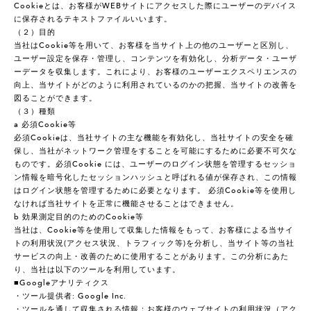
Cookieとは、お客様がWEBサイトにアクセスした際にユーザーのデバイス
に保存されるテキストファイルいいます。
（２）目的
当社はCookie等を用いて、お客様を当サイト上の他のユーザーと区別し、
ユーザー設定を保存・管理し、コンテンツを有効化し、分析データ・ユーザ
ーデータを収集します。これにより、お客様のユーザーエクスペリエンスの
向上、当サイトがどのように利用されているのかの把握、当サイトの改善を
図ることができます。
（３）種類
a 必須Cookie等
必須Cookieは、当社サイトの主な機能を有効化し、当社サイトの安全を確
保し、当社がネットワーク管理をすることを可能にするために必要不可欠な
ものです。必須Cookie には、ユーザーのログイン状態を管理するセッショ
ン情報を暗号化したセッションハッシュと呼ばれる値が保存され、この情報
はログイン状態を管理するために必要となります。 必須Cookie等を使用し
なければ当社サイトを正常に機能させることはできません。
b 効果測定目的のためのCookie等
当社は、Cookie等を使用して収集した情報をもって、お客様による当サイ
トの利用状況(アクセス状況、トラフィック等)を分析し、当サイト等の当社
サービスの向上・改善のために使用することがあります。この分析にあた
り、当社は以下のツールを利用しています。
■Googleアナリティクス
・ツール提供者: Google Inc.
・ツールを通して収集される情報：お客様のウェブサイトの利用状況（アク