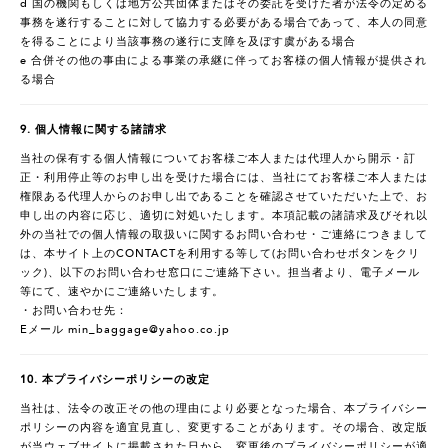
d 国の機関もしくは地方公共団体またはその委託を受けた者が法令の定める
事務を遂行することに対して協力する必要がある場合であって、本人の同意
を得ることにより当該事務の遂行に支障を及ぼす虞がある場合
e 合併その他の事由による事業の承継に伴ってお客様の個人情報が提供され
る場合
9. 個人情報に関する諸請求
当社の保有する個人情報についてお客様ご本人または代理人から開示・訂
正・利用停止等のお申し出を受けた場合には、当社にてお客様ご本人または
権限ある代理人からのお申し出であることを確認させていただいた上で、お
申し出の内容に応じ、適切に対処いたします。本項記載の諸請求及びそれ以
外の当社での個人情報の取扱いに関するお問い合わせ・ご連絡につきまして
は、本サイト上のCONTACTを利用する等して(お問い合わせボタンをクリ
ック)、以下のお問い合わせ窓口にご連絡下さい。担当者より、電子メール
等にて、速やかにご連絡いたします。
・お問い合わせ先：
Eメール min_baggage@yahoo.co.jp
10. 本プライバシーポリシーの改定
当社は、法令の改正その他の理由により必要となった場合、本プライバシー
ポリシーの内容を適宜見直し、変更することがあります。その場合、改定版
が当ウェブサイトに掲載された日から、変更後のプライバシーポリシーが適