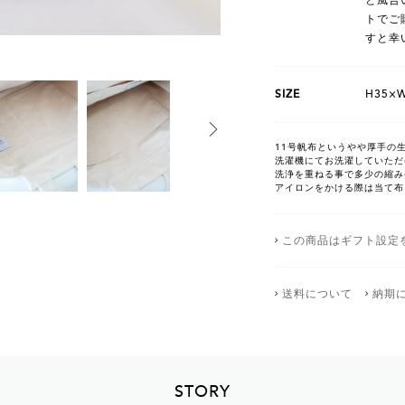
トでご
すと幸
SIZE
H35×
11号帆布というやや厚手の
洗濯機にてお洗濯していただ
洗浄を重ねる事で多少の縮み
アイロンをかける際は当て布
この商品はギフト設定
送料について
納期
STORY