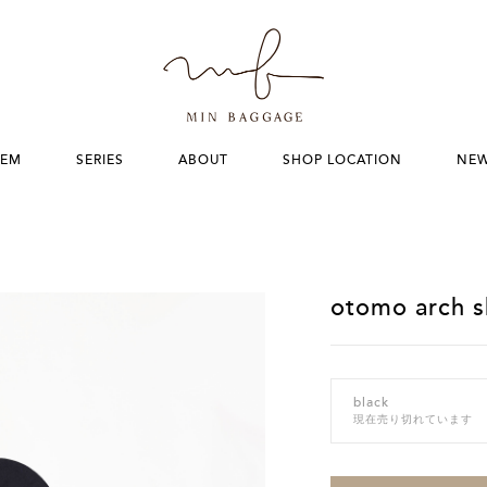
TEM
SERIES
ABOUT
SHOP LOCATION
NE
otomo arch s
black
現在売り切れています