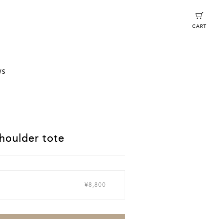
CART
WS
houlder tote
¥8,800