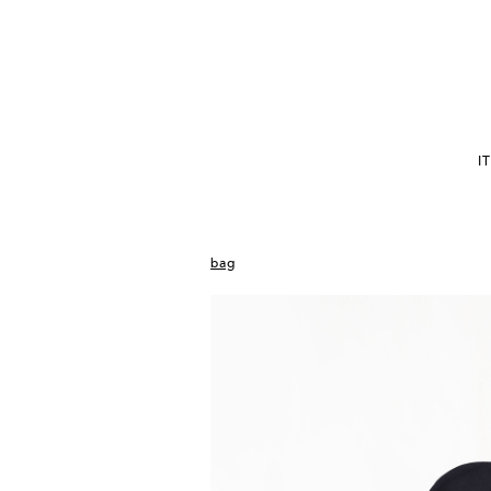
I
bag