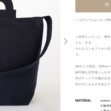
このアイテムについて問
ご近所にふらっと、旅先
とも」する。
そんなコンセプトから生
ズ。
A4サイズ対応。500m
納可能な日常使いしやす
内ポケットで小物の仕分
中の方にもおすすめなア
MATERIAL
cotton
※制作
と風合