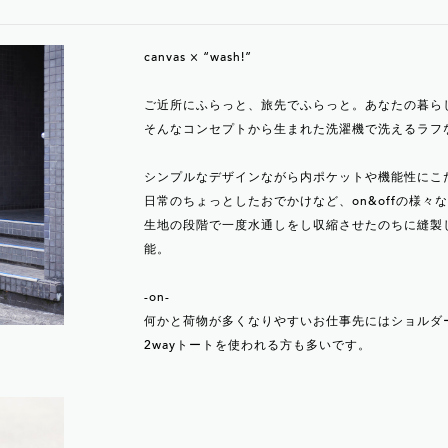
canvas × “wash!”
ご近所にふらっと、旅先でふらっと。あなたの暮ら
そんなコンセプトから生まれた洗濯機で洗えるラフ
シンプルなデザインながら内ポケットや機能性にこだ
日常のちょっとしたおでかけなど、on&offの様
生地の段階で一度水通しをし収縮させたのちに縫製
能。
-on-
何かと荷物が多くなりやすいお仕事先にはショルダ
2wayトートを使われる方も多いです。