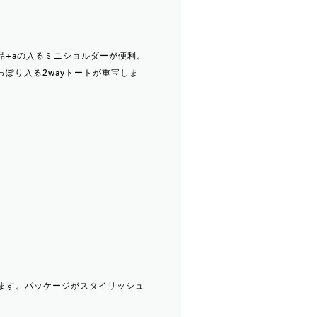
品+aの入るミニショルダーが便利。
っぽり入る2wayトートが重宝しま
します。パッケージがスタイリッシュ