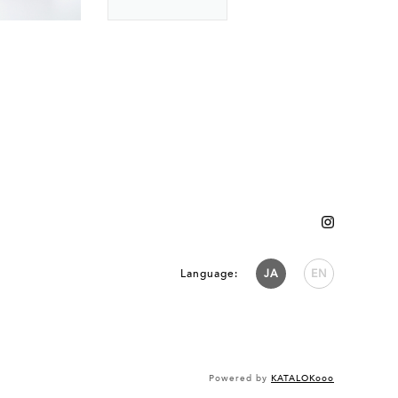
Language:
JA
EN
Powered by
KATALOKooo