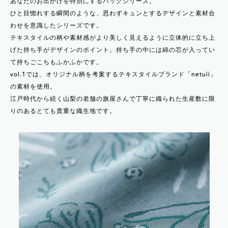
あなたのお出かけを特別にするバッグシリーズ。
ひと目惚れする瞬間のような、思わずキュンとするデザインと素材合
わせを意識したシリーズです。
テキスタイルの柄や素材感がより美しく見えるように立体的に立ち上
げた持ち手がデザインのポイント。持ち手の中には綿の芯が入ってい
て持ちごこちもふかふかです。
vol.1では、オリジナル柄を考案するテキスタイルブランド「netuii」
の素材を使用。
江戸時代から続く山梨の老舗の旗屋さんで丁寧に織られた生産数に限
りのあるとても貴重な織生地です。