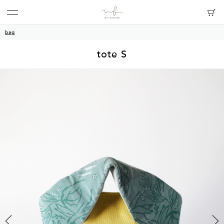
bag
tote S