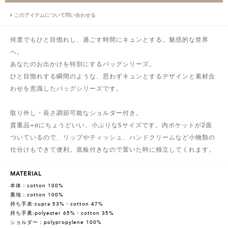
このアイテムについて問い合わせる
何度でもひと目惚れし、過ごす時間にキュンとする。魅惑的な世界
へ。
あなたのお出かけを特別にするバッグシリーズ。
ひと目惚れする瞬間のような、思わずキュンとするデザインと素材合
わせを意識したバッグシリーズです。
取り外し・長さ調節可能なショルダー付き。
貴重品+αにちょうどいい、小ぶりなSサイズです。内ポケットが2面
ついているので、リップやティッシュ、ハンドクリームなど小物類の
仕分けもできて便利。底板付きなので置いた時に独立してくれます。
MATERIAL
本体：cotton 100%
裏地：cotton 100%
持ち手表:cupra 53%・cotton 47%
持ち手裏:polyester 65%・cotton 35%
ショルダー：polypropylene 100%