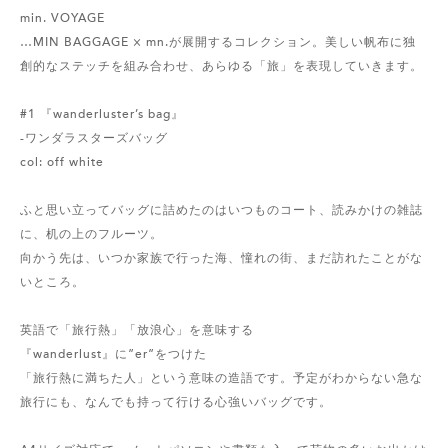
min. VOYAGE
…MIN BAGGAGE × mn.が展開するコレクション。美しい帆布に独
創的なステッチを組み合わせ、あらゆる「旅」を表現していきます。
#1 『wanderluster’s bag』
-ワンダラスターズバッグ
col: off white
ふと思い立ってバッグに詰めたのはいつものコート、読みかけの雑誌
に、机の上のフルーツ。
向かう先は、いつか家族で行った海、憧れの街、まだ訪れたことがな
いところ。
英語で「旅行熱」「放浪心」を意味する
『wanderlust』に”er”をつけた
「旅行熱に満ちた人」という意味の造語です。予定がわからない急な
旅行にも、なんでも持って行ける心強いバッグです。