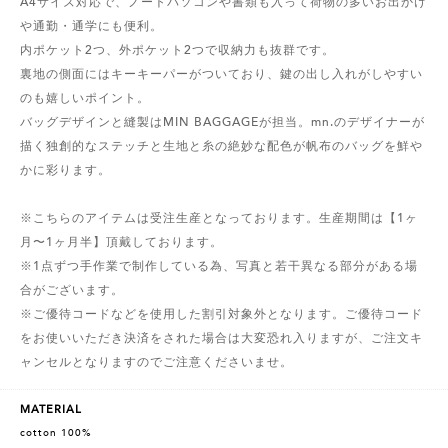
A4サイズ対応で、ノートパソコンや書類も入って荷物の多いお出かけ
や通勤・通学にも便利。
内ポケット2つ、外ポケット2つで収納力も抜群です。
裏地の側面にはキーキーパーがついており、鍵の出し入れがしやすい
のも嬉しいポイント。
バッグデザインと縫製はMIN BAGGAGEが担当。mn.のデザイナーが
描く独創的なステッチと生地と糸の絶妙な配色が帆布のバッグを鮮や
かに彩ります。
※こちらのアイテムは受注生産となっております。生産期間は【1ヶ
月〜1ヶ月半】頂戴しております。
※1点ずつ手作業で制作している為、写真と若干異なる部分がある場
合がございます。
※ご優待コードなどを使用した割引対象外となります。ご優待コード
をお使いいただき決済をされた場合は大変恐れ入りますが、ご注文キ
ャンセルとなりますのでご注意くださいませ。
MATERIAL
cotton 100%